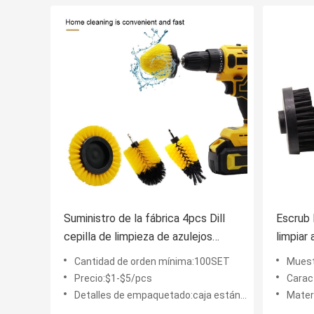
Suministro de la fábrica 4pcs Dill
Escrub 
cepilla de limpieza de azulejos
limpiar
cepilla de tajo taladro de
cocina
Cantidad de orden mínima:100SET
Muest
exfoliación de cepilla
Precio:$1-$5/pcs
Caracte
Detalles de empaquetado:caja estándar
Mater