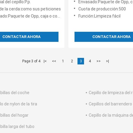
al del cepillo:P.p.
Envasado:Paquete de Opp, caja o como s
nylon
 de la cerda:como sus peticiones
Cuota de producción:500
:Paquete de Opp, caja o como su petición
Función:Limpieza fácil
CONTACTAR AHORA
CONTACTAR AHORA
Page 3 of 4
|<
<<
1
2
3
4
>>
>|
billas del coche
Cepillo de limpieza del r
lo de nylon de la tira
Cepillos del barrender
billas del hogar
Cepillo de la máquina d
illa larga del tubo