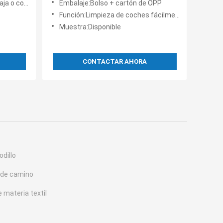
u petición
Embalaje:Bolso + cartón de OPP
Función:Limpieza de coches fácilmente
Muestra:Disponible
CONTACTAR AHORA
odillo
o de camino
e materia textil