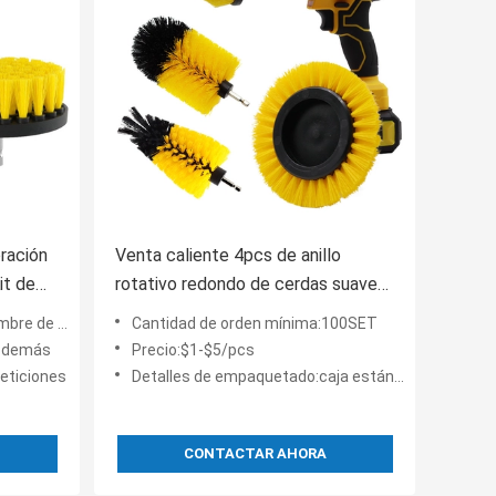
oración
Venta caliente 4pcs de anillo
it de
rotativo redondo de cerdas suaves
 mango
cepillos de lavado de autos
 de los pp
Cantidad de orden mínima:100SET
s demás
Precio:$1-$5/pcs
peticiones
Detalles de empaquetado:caja estándar
CONTACTAR AHORA