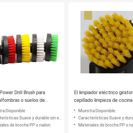
Power Drill Brush para
El limpiador eléctrico girator
 alfombras o suelos de
cepillado limpieza de cocin
cepillado limpieza
ra:Disponible
Muestra:Disponible
rísticas:Suave y durable sin el rasguño
Características:Suave y durable sin
iales de broche:PP o nailon
Materiales de broche:PP o na