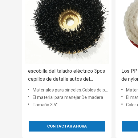
escobilla del taladro eléctrico 3pcs
Los PP 
cepillos de detalle autos del
de nylon
taladro de 3,5 pulgadas
plástic
Materiales para pinceles:Cables de polipropileno
Materia
El material para manejar:De madera
El ma
Tamaño:3,5''
Color
CONTACTAR AHORA