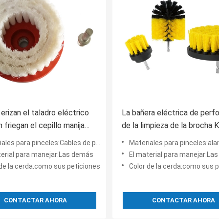
erizan el taladro eléctrico
La bañera eléctrica de perf
 friegan el cepillo manija
de la limpieza de la brocha K
a de 4 pulgadas
cable de PP 4 pulgadas de
les para pinceles:Cables de polipropileno
Materiales para pinceles:alambre
de PP
terial para manejar:Las demás
El material para manejar:La
 de la cerda:como sus peticiones
Color de la cerda:como sus 
CONTACTAR AHORA
CONTACTAR AHORA