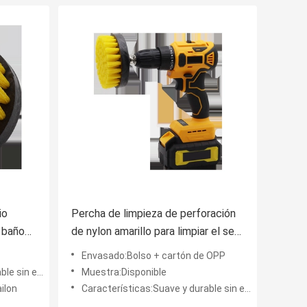
io
Percha de limpieza de perforación
a baño
de nylon amarillo para limpiar el set
de cepillos de lavado de autos
Envasado:Bolso + cartón de OPP
 el rasguño
Muestra:Disponible
ilon
Características:Suave y durable sin el rasguño