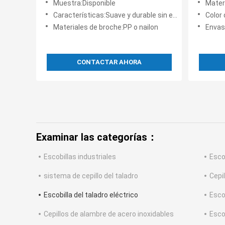
Muestra:Disponible
Materi
pincel para la cocina
Características:Suave y durable sin el rasguño
Color
Materiales de broche:PP o nailon
Envasado
CONTACTAR AHORA
Examinar las categorías：
Escobillas industriales
Esco
sistema de cepillo del taladro
Cepil
Escobilla del taladro eléctrico
Esco
Cepillos de alambre de acero inoxidables
Escob