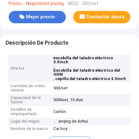
Precio：Negotiated pricing
MOQ：500/set
Mejor precio
Contactar ahora
Descripción De Producto
escobilla del taladro eléctrico
3.5inch
,
Alta luz
Escobilla del taladro eléctrico del
ODM
,
cepillo del taladro eléctrico 3.5inch
Cantidad de orden
500/set
mínima
Capacidad de la
5000set, 15 días
fuente
Detalles de
Cartón
empaquetado
Lugar de origen
、 anqing de Anhui
Nombre de la marca
Car boy