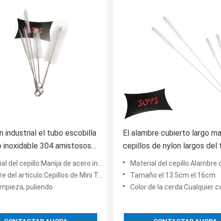
 industrial el tubo escobilla
El alambre cubierto largo m
o inoxidable 304 amistosos
cepillos de nylon largos del
cm de Eco
la escobilla del tubo el 16c
 del cepillo:Manija de acero inoxidable, nilón
Material del cepillo:Alambre de acero inoxidable, ala
 del artículo:Cepillos de Mini Tube
Tamaño:el 13.5cm el 16cm
impieza, puliendo
Color de la cerda:Cualquier color pa