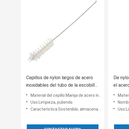
Cepillos de nylon largos de acero
De nylon
inoxidables del tubo de la escobilla
el acer
del tubo el 15.5cm
el 15.5
Material del cepillo:Manija de acero inoxidable, nilón
Material
Uso:Limpieza, puliendo
Nombre
Característica:Sostenible, almacenado
Uso:L