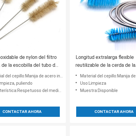
oxidable de nylon del filtro
Longitud extralarga flexible
 de la escobilla del tubo del
reutilizable de la cerda de la
escobilla del tubo los 3in
 del cepillo:Manija de acero inoxidable, nilón
Material del cepillo:Manija de acero inox
impieza, puliendo
Uso:Limpieza
rística:Respetuoso del medio ambiente
Muestra:Disponible
CONTACTAR AHORA
CONTACTAR AHORA