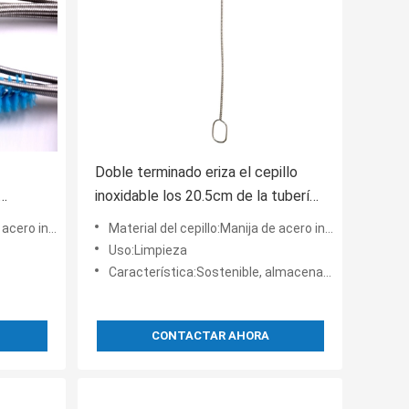
Doble terminado eriza el cepillo
inoxidable los 20.5cm de la tubería
de acero para la limpieza del hogar
idable, nilón
Material del cepillo:Manija de acero inoxidable, nilón
Uso:Limpieza
Característica:Sostenible, almacenado
CONTACTAR AHORA