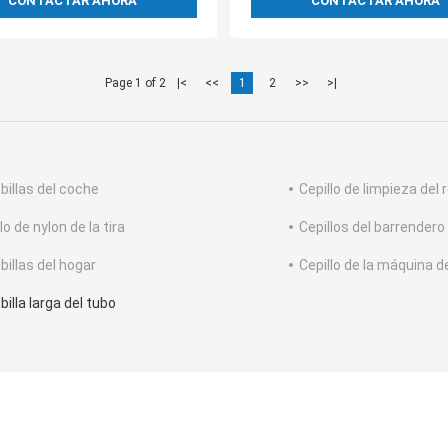
CONTACTAR AHORA
CONTACTAR AHORA
Page 1 of 2
|<
<<
1
2
>>
>|
billas del coche
Cepillo de limpieza del r
lo de nylon de la tira
Cepillos del barrender
billas del hogar
Cepillo de la máquina d
illa larga del tubo