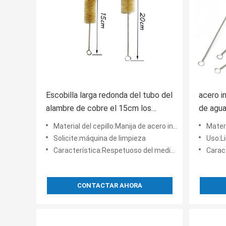
Escobilla larga redonda del tubo del
acero in
alambre de cobre el 15cm los
de agua
20cm Eco amistoso
13.5cm
Material del cepillo:Manija de acero inoxidable, nilón
Material
Solicite:máquina de limpieza
Uso:L
Característica:Respetuoso del medio ambiente
Caracte
CONTACTAR AHORA