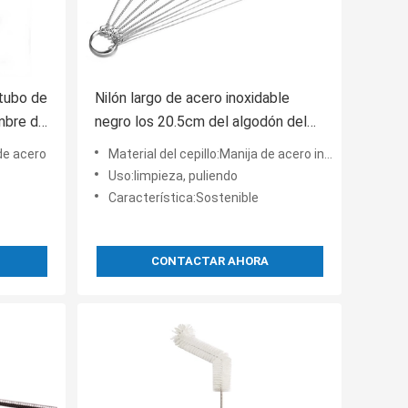
 tubo de
Nilón largo de acero inoxidable
ambre de
negro los 20.5cm del algodón del
limpiador de tubo del cepillo de
 de acero
Material del cepillo:Manija de acero inoxidable, nilón
alambre
Uso:limpieza, puliendo
Característica:Sostenible
CONTACTAR AHORA