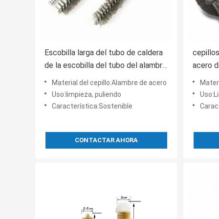
Escobilla larga del tubo de caldera
cepillo
de la escobilla del tubo del alambre
acero d
de acero de carbono 250m m
manija 
Material del cepillo:Alambre de acero
Materi
de nylo
Uso:limpieza, puliendo
Uso:L
Característica:Sostenible
Carac
CONTACTAR AHORA