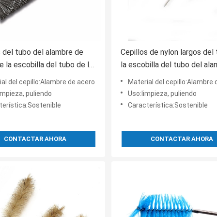
s del tubo del alambre de
Cepillos de nylon largos del
e la escobilla del tubo de la
la escobilla del tubo del al
del 16cm y limpiador de tubo
acero 130m m
al del cepillo:Alambre de acero
Material del cepillo:Alambre
n largos
impieza, puliendo
Uso:limpieza, puliendo
terística:Sostenible
Característica:Sostenible
CONTACTAR AHORA
CONTACTAR AHORA