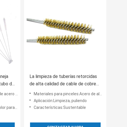
aneja
La limpieza de tuberías retorcidas
 tubo de
de alta calidad de cable de cobre
m
de tubería de cepillo
mbre galvanizado
Materiales para pinceles:Acero de alambre
Aplicación:Limpieza, puliendo
ra su elige
Características:Sustentable