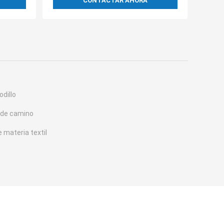
CONTACTAR AHORA
odillo
o de camino
e materia textil