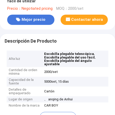
fácil de utilizar
Precio：Negotiated pricing
MOQ：2000/set
Mejor precio
Contactar ahora
Descripción De Producto
,
Escobilla plegable telescópica
,
Escobilla plegable del uso fácil
Alta luz
Escobilla plegable del ángulo
ajustable
Cantidad de orden
2000/set
mínima
Capacidad de la
5000set, 15 días
fuente
Detalles de
Cartón
empaquetado
Lugar de origen
、 anqing de Anhui
Nombre de la marca
CAR BOY