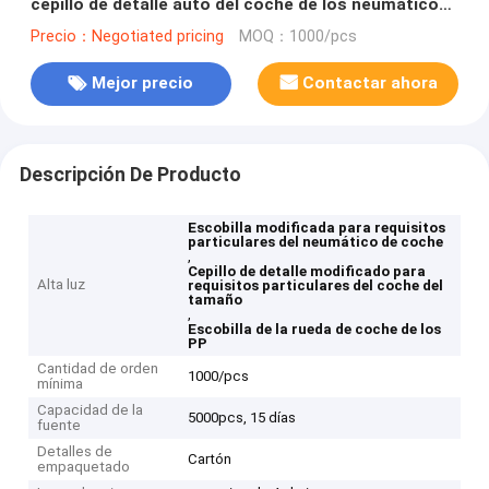
cepillo de detalle auto del coche de los neumáticos
de la carrocería y de la rueda
Precio：Negotiated pricing
MOQ：1000/pcs
Mejor precio
Contactar ahora
Descripción De Producto
Escobilla modificada para requisitos
particulares del neumático de coche
,
Cepillo de detalle modificado para
Alta luz
requisitos particulares del coche del
tamaño
,
Escobilla de la rueda de coche de los
PP
Cantidad de orden
1000/pcs
mínima
Capacidad de la
5000pcs, 15 días
fuente
Detalles de
Cartón
empaquetado