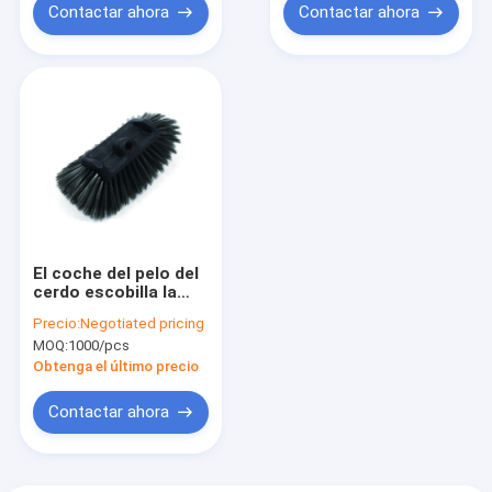
Contactar ahora
Contactar ahora
El coche del pelo del
cerdo escobilla la
manija amistosa de
Precio:
Negotiated pricing
los 34cm Eco PBT PP
MOQ:
1000/pcs
Obtenga el último precio
Contactar ahora