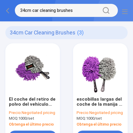
34cm Car Cleaning Brushes
(3)
El coche del retiro de
escobillas largas del
polvo del vehículo
coche de la manija de
escobilla la cabeza
los 34cm
Precio:
Negotiated pricing
Precio:
Negotiated pricing
de la microfibra de
MOQ:
1000/set
MOQ:
1000/set
los 34cm
Obtenga el último precio
Obtenga el último precio