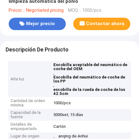
limpieza automática del polvo
Precio：Negotiated pricing
MOQ：1000/pcs
Mejor precio
Contactar ahora
Descripción De Producto
Escobilla aceptable del neumático de
coche del OEM
,
Escobilla del neumático de coche de
Alta luz
los PP
,
escobilla de la rueda de coche de los
42.5cm
Cantidad de orden
1000/pcs
mínima
Capacidad de la
5000set, 15 días
fuente
Detalles de
Cartón
empaquetado
Lugar de origen
、 anqing de Anhui