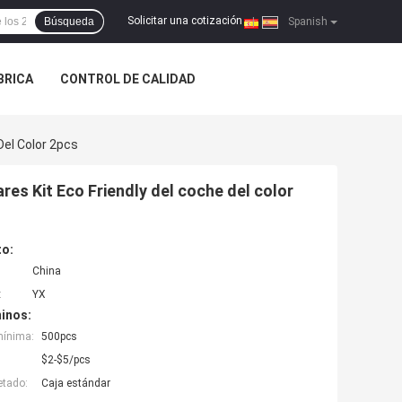
Solicitar una cotización
Búsqueda
|
Spanish
ÁBRICA
CONTROL DE CALIDAD
Del Color 2pcs
ares Kit Eco Friendly del coche del color
to:
China
:
YX
inos:
mínima:
500pcs
$2-$5/pcs
etado:
Caja estándar