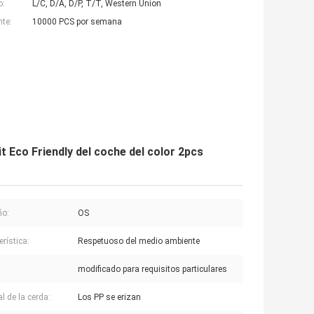
o:
L/C, D/A, D/P, T/T, Western Union
nte:
10000 PCS por semana
it Eco Friendly del coche del color 2pcs
o:
OS
rística:
Respetuoso del medio ambiente
modificado para requisitos particulares
l de la cerda:
Los PP se erizan