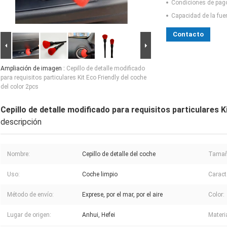
Condiciones de pag
Capacidad de la fue
Contacto
Ampliación de imagen :
Cepillo de detalle modificado
para requisitos particulares Kit Eco Friendly del coche
del color 2pcs
Cepillo de detalle modificado para requisitos particulares K
descripción
Nombre:
Cepillo de detalle del coche
Tamañ
Uso:
Coche limpio
Caracte
Método de envío:
Exprese, por el mar, por el aire
Color:
Lugar de origen:
Anhui, Hefei
Materia