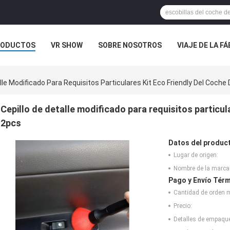
RODUCTOS
VR SHOW
SOBRE NOSOTROS
VIAJE DE LA F
 CONTACTO CON
NOTICIAS
CASOS
lle Modificado Para Requisitos Particulares Kit Eco Friendly Del Coche 
Cepillo de detalle modificado para requisitos particul
2pcs
Datos del produc
Lugar de origen:
Nombre de la marca
Pago y Envío Térm
Cantidad de orden 
Precio:
Detalles de empaqu