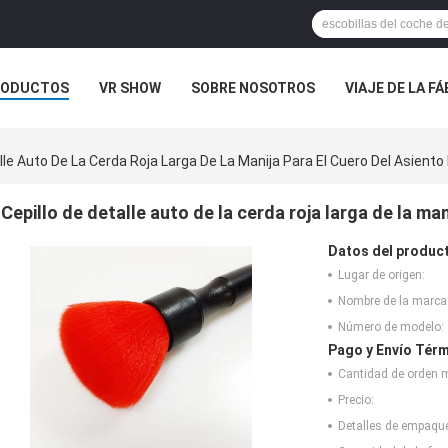
RODUCTOS
VR SHOW
SOBRE NOSOTROS
VIAJE DE LA F
 CONTACTO CON
NOTICIAS
CASOS
lle Auto De La Cerda Roja Larga De La Manija Para El Cuero Del Asiento
Cepillo de detalle auto de la cerda roja larga de la ma
Datos del produc
Lugar de origen:
Nombre de la marca
Número de modelo:
Pago y Envío Térm
Cantidad de orden 
Precio:
Detalles de empaqu