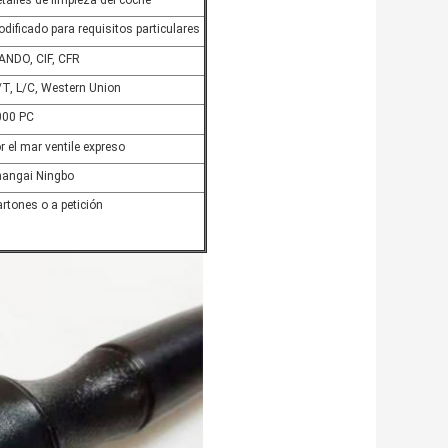
talles de limpieza del coche
dificado para requisitos particulares
ANDO, CIF, CFR
T, L/C, Western Union
000 PC
r el mar ventile expreso
hangai Ningbo
rtones o a petición