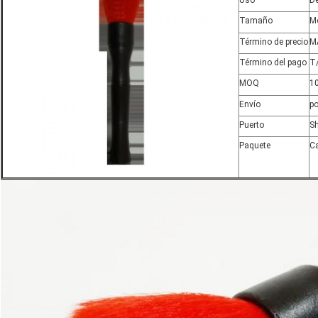
Uso
De
Tamaño
Mo
Término de precio
M
Término del pago
T/
MOQ
1
Envío
po
Puerto
S
Paquete
Ca