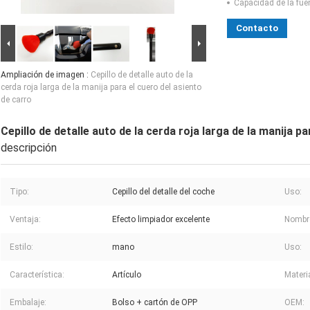
Capacidad de la fue
Contacto
Ampliación de imagen :
Cepillo de detalle auto de la
cerda roja larga de la manija para el cuero del asiento
de carro
Cepillo de detalle auto de la cerda roja larga de la manija p
descripción
Tipo:
Cepillo del detalle del coche
Uso:
Ventaja:
Efecto limpiador excelente
Nombre
Estilo:
mano
Uso:
Característica:
Artículo
Materia
Embalaje:
Bolso + cartón de OPP
OEM: