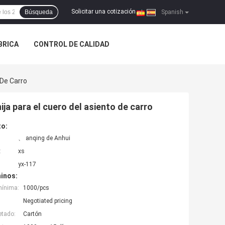
Solicitar una cotización
Búsqueda
|
Spanish
ÁBRICA
CONTROL DE CALIDAD
 De Carro
nija para el cuero del asiento de carro
to:
、 anqing de Anhui
:
xs
yx-117
inos:
mínima:
1000/pcs
Negotiated pricing
etado:
Cartón