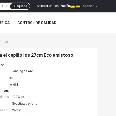
Solicitar una cotización
Búsqueda
|
Spanish
ÁBRICA
CONTROL DE CALIDAD
stoso
ga el cepillo los 27cm Eco amistoso
to:
、 anqing de Anhui
:
xs
yx-088
inos:
mínima:
1000/set
Negotiated pricing
etado:
Cartón