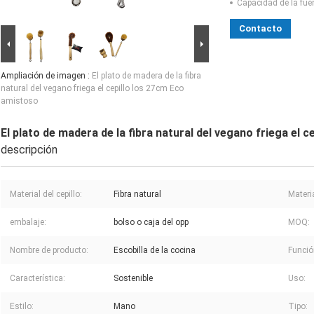
Capacidad de la fue
Contacto
Ampliación de imagen :
El plato de madera de la fibra
natural del vegano friega el cepillo los 27cm Eco
amistoso
El plato de madera de la fibra natural del vegano friega el 
descripción
Material del cepillo:
Fibra natural
Materi
embalaje:
bolso o caja del opp
MOQ:
Nombre de producto:
Escobilla de la cocina
Funció
Característica:
Sostenible
Uso:
Estilo:
Mano
Tipo: