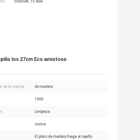
nte:
5000set, 15 días
cepillo los 27cm Eco amistoso
al de la manija:
de madera
1000
n:
Limpieza
cocina
El plato de madera friega el cepillo