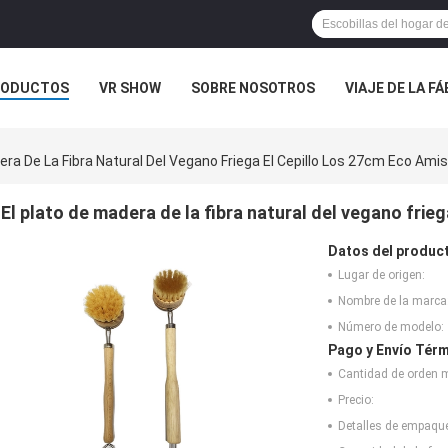
RODUCTOS
VR SHOW
SOBRE NOSOTROS
VIAJE DE LA F
 CONTACTO CON
NOTICIAS
CASOS
era De La Fibra Natural Del Vegano Friega El Cepillo Los 27cm Eco Ami
El plato de madera de la fibra natural del vegano frie
Datos del produc
Lugar de origen:
Nombre de la marca
Número de modelo:
Pago y Envío Térm
Cantidad de orden 
Precio:
Detalles de empaqu