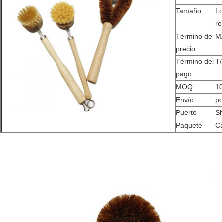
Tamaño
Lo
re
Término de
M
precio
Término del
T/
pago
MOQ
1
Envío
po
Puerto
S
Paquete
Ca