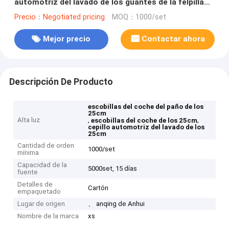
automotriz del lavado de los guantes de la felpilla
de los 25cm
Precio：Negotiated pricing
MOQ：1000/set
Mejor precio
Contactar ahora
Descripción De Producto
escobillas del coche del paño de los
25cm
Alta luz
,
,
escobillas del coche de los 25cm
cepillo automotriz del lavado de los
25cm
Cantidad de orden
1000/set
mínima
Capacidad de la
5000set, 15 días
fuente
Detalles de
Cartón
empaquetado
Lugar de origen
、 anqing de Anhui
Nombre de la marca
xs