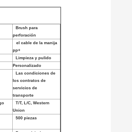
Brush para
perforación
el cable de la manija
pp+
Limpieza y pulido
Personalizado
Las condiciones de
los contratos de
servicios de
transporte
go
T/T, L/C, Western
Union
500 piezas