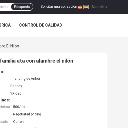
Solicitar una cotización
Búsqueda
|
Spanish
ÁBRICA
CONTROL DE CALIDAD
re El Nilón
 familia ata con alambre el nilón
to:
、 anqing de Anhui
:
Car boy
YX-026
inos:
mínima:
500/set
Negotiated pricing
etado:
Cartón