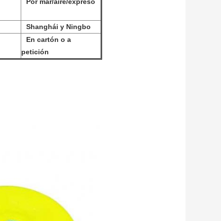
Por mar/aire/expreso
Shanghái y Ningbo
En cartón o a
petición