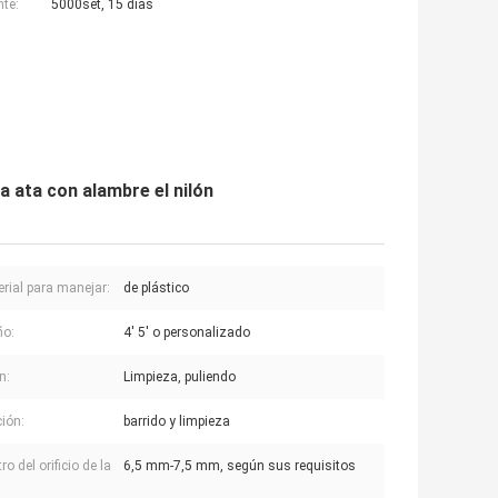
nte:
5000set, 15 días
ia ata con alambre el nilón
erial para manejar:
de plástico
o:
4' 5' o personalizado
n:
Limpieza, puliendo
ción:
barrido y limpieza
o del orificio de la
6,5 mm-7,5 mm, según sus requisitos