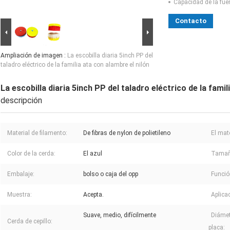
Capacidad de la fue
Contacto
Ampliación de imagen :
La escobilla diaria 5inch PP del
taladro eléctrico de la familia ata con alambre el nilón
La escobilla diaria 5inch PP del taladro eléctrico de la famil
descripción
Material de filamento:
De fibras de nylon de polietileno
El mat
Color de la cerda:
El azul
Tamañ
Embalaje:
bolso o caja del opp
Funció
Muestra:
Acepta.
Aplica
Suave, medio, difícilmente
Diámetr
Cerda de cepillo:
placa: