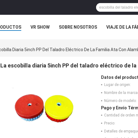
RODUCTOS
VR SHOW
SOBRE NOSOTROS
VIAJE DE LA F
 CONTACTO CON
NOTICIAS
CASOS
obilla Diaria 5inch PP Del Taladro Eléctrico De La Familia Ata Con Alamb
La escobilla diaria 5inch PP del taladro eléctrico de la
Datos del produc
Lugar de origen:
Nombre de la marca
Número de modelo:
Pago y Envío Térm
Cantidad de orden 
Precio:
Detalles de empaqu