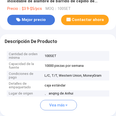
inoxidable de alambre de barrido de cepillo de
limpieza de suelo de cepillo con mango de madera
Precio：$3.9-$5/pcs
MOQ：100SET
Mejor precio
Contactar ahora
Descripción De Producto
Cantidad de orden
100SET
mínima
Capacidad de la
10000 piezas por semana
fuente
Condiciones de
L/C, T/T, Western Union, MoneyGram
pago
Detalles de
caja estándar
empaquetado
Lugar de origen
、 anqing de Anhui
Vea más