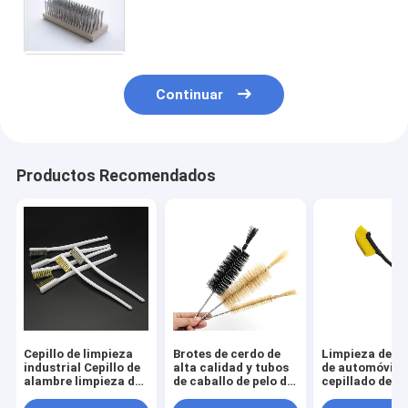
barrido de cepillo de limpieza de
suelo de cepillo con mango de
madera
Continuar
Productos Recomendados
Cepillo de limpieza
Brotes de cerdo de
Limpieza de r
industrial Cepillo de
alta calidad y tubos
de automóvile
alambre limpieza de
de caballo de pelo de
cepillado de r
automóviles
caballo Espiral de
de neumáticos