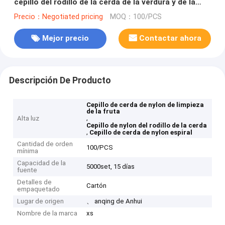
cepillo del rodillo de la cerda de la verdura y de la
fruta
Precio：Negotiated pricing
MOQ：100/PCS
Mejor precio
Contactar ahora
Descripción De Producto
Cepillo de cerda de nylon de limpieza
de la fruta
,
Alta luz
Cepillo de nylon del rodillo de la cerda
,
Cepillo de cerda de nylon espiral
Cantidad de orden
100/PCS
mínima
Capacidad de la
5000set, 15 días
fuente
Detalles de
Cartón
empaquetado
Lugar de origen
、 anqing de Anhui
Nombre de la marca
xs