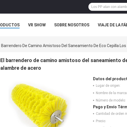
RODUCTOS
VR SHOW
SOBRE NOSOTROS
VIAJE DE LA F
 CONTACTO CON
NOTICIAS
CASOS
l Barrendero De Camino Amistoso Del Saneamiento De Eco Cepilla Los
El barrendero de camino amistoso del saneamiento de 
alambre de acero
Datos del produc
Lugar de origen:
Nombre de la marca
Número de modelo:
Pago y Envío Térm
Cantidad de orden 
Precio: