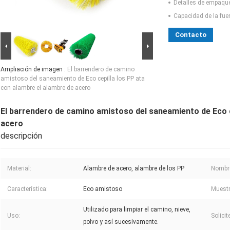
Detalles de empaqu
Capacidad de la fue
Contacto
Ampliación de imagen :
El barrendero de camino
amistoso del saneamiento de Eco cepilla los PP ata
con alambre el alambre de acero
El barrendero de camino amistoso del saneamiento de Eco c
acero
descripción
Material:
Alambre de acero, alambre de los PP
Nombre
Característica:
Eco amistoso
Muestr
Utilizado para limpiar el camino, nieve,
Uso:
Solicit
polvo y así sucesivamente.