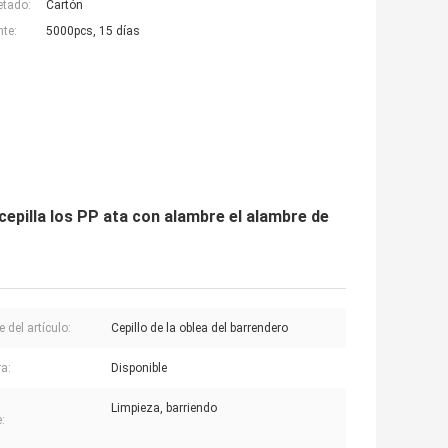
etado:
Cartón
nte:
5000pcs, 15 días
epilla los PP ata con alambre el alambre de
 del artículo:
Cepillo de la oblea del barrendero
a:
Disponible
Limpieza, barriendo
e: