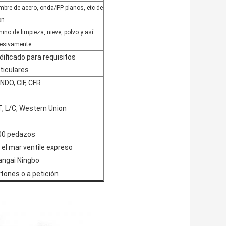
mbre de acero, onda/PP planos, etc de
on
ino de limpieza, nieve, polvo y así
esivamente
ificado para requisitos
ticulares
DO, CIF, CFR
, L/C, Western Union
00 pedazos
 el mar ventile expreso
angai Ningbo
tones o a petición