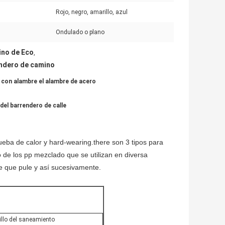
Rojo, negro, amarillo, azul
:
Ondulado o plano
ino de Eco
,
endero de camino
 con alambre el alambre de acero
del barrendero de calle
ueba de calor y hard-wearing.there son 3 tipos para
o de los pp mezclado que se utilizan en diversa
le que pule y así sucesivamente.
illo del saneamiento