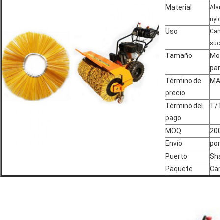
Material
Ala
nyl
Uso
Cam
suc
Tamaño
Mod
par
Término de
MAN
precio
Término del
T/T
pago
MOQ
20
Envío
por
Puerto
Sh
Paquete
Car