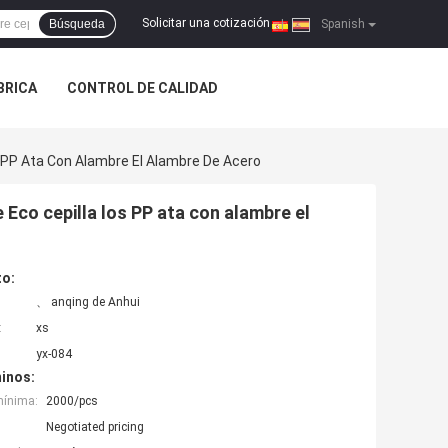
Solicitar una cotización
Búsqueda
|
Spanish
ÁBRICA
CONTROL DE CALIDAD
 PP Ata Con Alambre El Alambre De Acero
Eco cepilla los PP ata con alambre el
to:
、 anqing de Anhui
:
xs
yx-084
inos:
mínima:
2000/pcs
Negotiated pricing